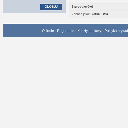
GŁOSUJ
5 produkt(ów)
Zobacz jako:
Siatka
Lista
O firmie
Regulamin
Koszty dostawy
Polityka prywa