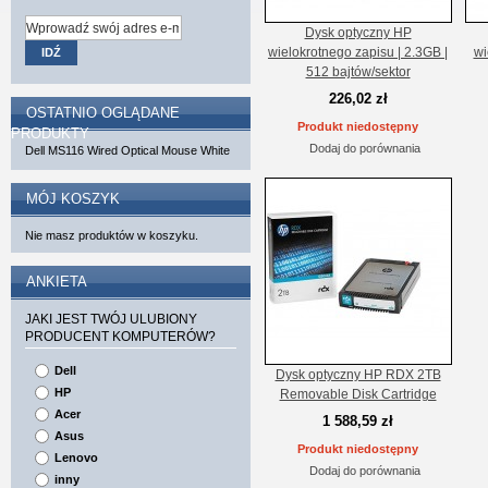
Dysk optyczny HP
wielokrotnego zapisu | 2.3GB |
wi
IDŹ
512 bajtów/sektor
226,02 zł
OSTATNIO OGLĄDANE
Produkt niedostępny
PRODUKTY
Dodaj do porównania
Dell MS116 Wired Optical Mouse White
MÓJ KOSZYK
Nie masz produktów w koszyku.
ANKIETA
JAKI JEST TWÓJ ULUBIONY
PRODUCENT KOMPUTERÓW?
Dell
Dysk optyczny HP RDX 2TB
HP
Removable Disk Cartridge
Acer
1 588,59 zł
Asus
Produkt niedostępny
Lenovo
Dodaj do porównania
inny