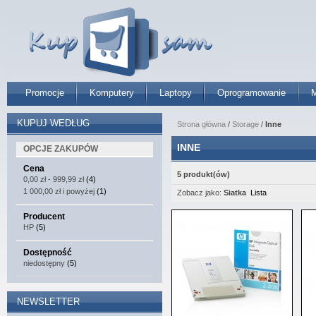
Promocje
Komputery
Laptopy
Oprogramowanie
M
KUPUJ WEDŁUG
Strona główna
/
Storage
/
Inne
INNE
OPCJE ZAKUPÓW
Cena
5 produkt(ów)
0,00 zł
-
999,99 zł
(4)
1 000,00 zł
i powyżej
(1)
Zobacz jako:
Siatka
Lista
Producent
HP
(5)
Dostępność
niedostępny
(5)
NEWSLETTER