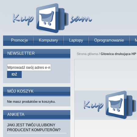
Promocje
Komputery
Laptopy
Oprogramowanie
M
NEWSLETTER
Strona główna
/
Głowica drukująca HP 3
IDŹ
MÓJ KOSZYK
Nie masz produktów w koszyku.
ANKIETA
JAKI JEST TWÓJ ULUBIONY
PRODUCENT KOMPUTERÓW?