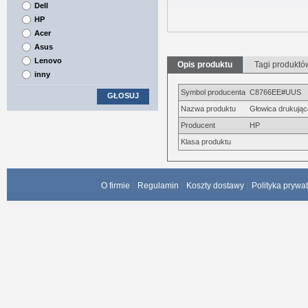
Dell
HP
Acer
Asus
Lenovo
Opis produktu
Tagi produktó
inny
Symbol producenta
C8766EE#UUS
GŁOSUJ
Nazwa produktu
Głowica drukując
Producent
HP
Klasa produktu
O firmie
Regulamin
Koszty dostawy
Polityka prywa