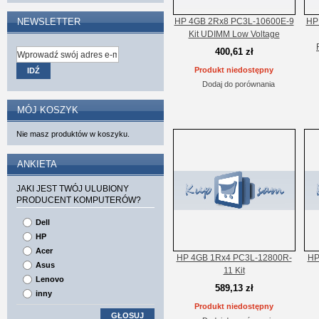
NEWSLETTER
HP 4GB 2Rx8 PC3L-10600E-9
HP
Kit UDIMM Low Voltage
400,61 zł
Produkt niedostępny
IDŹ
Dodaj do porównania
MÓJ KOSZYK
Nie masz produktów w koszyku.
ANKIETA
JAKI JEST TWÓJ ULUBIONY
PRODUCENT KOMPUTERÓW?
Dell
HP
Acer
HP 4GB 1Rx4 PC3L-12800R-
HP
Asus
11 Kit
Lenovo
589,13 zł
inny
Produkt niedostępny
GŁOSUJ