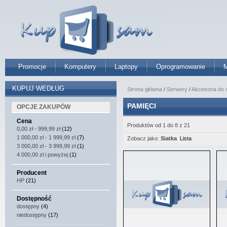
Promocje
Komputery
Laptopy
Oprogramowanie
M
KUPUJ WEDŁUG
Strona główna
/
Serwery
/
Akcesoria do
PAMIĘCI
OPCJE ZAKUPÓW
Cena
Produktów od 1 do 8 z 21
0,00 zł
-
999,99 zł
(12)
1 000,00 zł
-
1 999,99 zł
(7)
Zobacz jako:
Siatka
Lista
3 000,00 zł
-
3 999,99 zł
(1)
4 000,00 zł
i powyżej
(1)
Producent
HP
(21)
Dostępność
dostępny
(4)
niedostępny
(17)