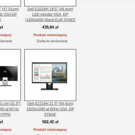
' (47,01cm)
Dell E2016H 19.5'' (49.4cm)
Hz VGA DP
LED monitor VGA, DP
G
(1600x900) Black EUR 3YAES
zł
439,84 zł
ostępny
Produkt niedostępny
równania
Dodaj do porównania
 cm (21.5'')
Dell E2216H 21,5'' (54,6cm)
80 at 60 Hz
1920x1080 at 60Hz VGA, DP
3YPPG
3YBAE
zł
502,42 zł
ostępny
Produkt niedostępny