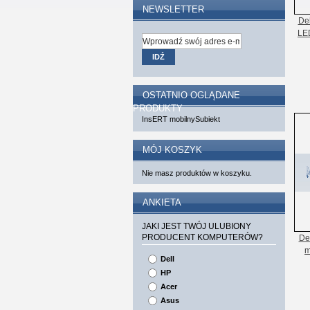
NEWSLETTER
Del
LE
IDŹ
OSTATNIO OGLĄDANE
PRODUKTY
InsERT mobilnySubiekt
MÓJ KOSZYK
Nie masz produktów w koszyku.
ANKIETA
JAKI JEST TWÓJ ULUBIONY
PRODUCENT KOMPUTERÓW?
De
m
Dell
HP
Acer
Asus