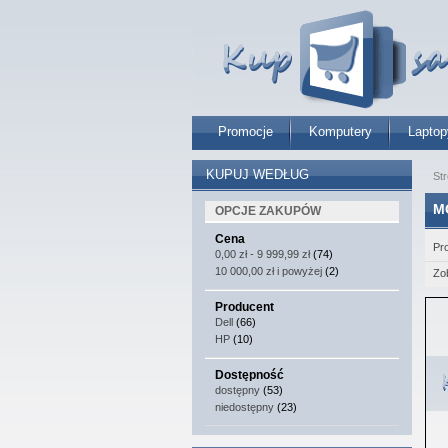
Promocje
Komputery
Laptop
KUPUJ WEDŁUG
St
M
OPCJE ZAKUPÓW
Cena
Pr
0,00 zł
-
9 999,99 zł
(74)
10 000,00 zł
i powyżej
(2)
Zo
Producent
Dell
(66)
HP
(10)
Dostępność
dostępny
(53)
niedostępny
(23)