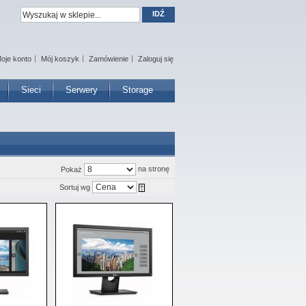
IDŹ
oje konto
Mój koszyk
Zamówienie
Zaloguj się
Sieci
Serwery
Storage
na stronę
Pokaż
Sortuj wg