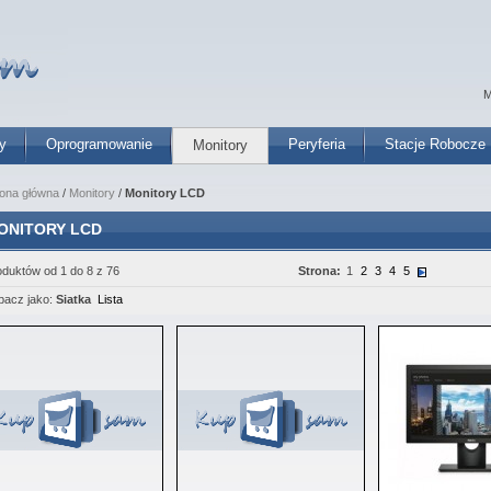
M
y
Oprogramowanie
Peryferia
Stacje Robocze
Monitory
rona główna
/
Monitory
/
Monitory LCD
ONITORY LCD
oduktów od 1 do 8 z 76
Strona:
1
2
3
4
5
bacz jako:
Siatka
Lista