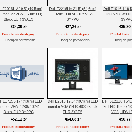
l E2016HV 19.5'' (49.5cm)
Dell E2216HV 21,5'' (54,6cm)
Dell E1916H 18,5'
D monitor VGA (1600x900)
1920x1080 at 60Hz VGA
1366x768 at 60
Black EUR 3YAES
3YPPG
3YPP
364,39 zł
427,26 zł
435,80 
Produkt niedostępny
Produkt niedostępny
Produkt nied
Dodaj do porównania
Dodaj do porównania
Dodaj do po
ll E1715S 17'' (43cm) LED
Dell E2016 19.5'' (49.4cm) LED
Dell SE2216H 54.61
onitor VGA (1280x1024)
monitor VGA (1440x900) Black
Full HD 1920 x 10
Black EUR 3YPPG
EUR 3YAES
VGA, HDMI 
452,12 zł
464,68 zł
490,77 
Produkt niedostępny
Produkt niedostępny
Produkt nied