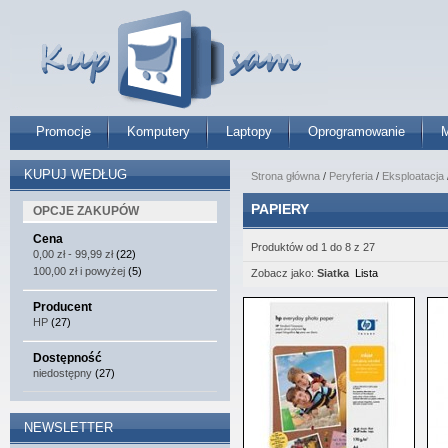
Promocje
Komputery
Laptopy
Oprogramowanie
M
KUPUJ WEDŁUG
Strona główna
/
Peryferia
/
Eksploatacja
PAPIERY
OPCJE ZAKUPÓW
Cena
Produktów od 1 do 8 z 27
0,00 zł
-
99,99 zł
(22)
100,00 zł
i powyżej
(5)
Zobacz jako:
Siatka
Lista
Producent
HP
(27)
Dostępność
niedostępny
(27)
NEWSLETTER