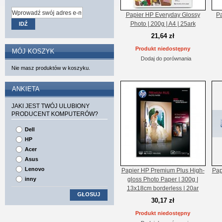
Papier HP Everyday Glossy
P
Photo | 200g | A4 | 25ark
IDŹ
21,64 zł
Produkt niedostępny
MÓJ KOSZYK
Dodaj do porównania
Nie masz produktów w koszyku.
ANKIETA
JAKI JEST TWÓJ ULUBIONY
PRODUCENT KOMPUTERÓW?
Dell
HP
Acer
Asus
Lenovo
Papier HP Premium Plus High-
Pap
inny
gloss Photo Paper | 300g |
13x18cm borderless | 20ar
GŁOSUJ
30,17 zł
Produkt niedostępny