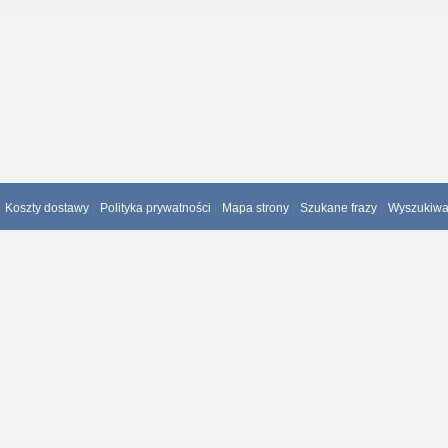
Koszty dostawy
Polityka prywatności
Mapa strony
Szukane frazy
Wyszukiw