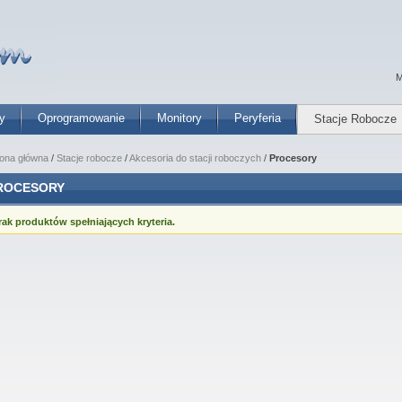
M
y
Oprogramowanie
Monitory
Peryferia
Stacje Robocze
rona główna
/
Stacje robocze
/
Akcesoria do stacji roboczych
/
Procesory
ROCESORY
rak produktów spełniających kryteria.