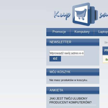
Promocje
Komputery
Laptop
NEWSLETTER
St
P
IDŹ
B
MÓJ KOSZYK
Nie masz produktów w koszyku.
ANKIETA
JAKI JEST TWÓJ ULUBIONY
PRODUCENT KOMPUTERÓW?