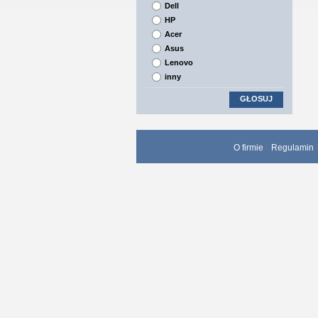
Dell
HP
Acer
Asus
Lenovo
inny
GŁOSUJ
O firmie
Regulamin