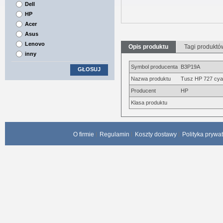
Dell
HP
Acer
Asus
Lenovo
Opis produktu
Tagi produktó
inny
Symbol producenta
B3P19A
GŁOSUJ
Nazwa produktu
Tusz HP 727 cyan
Producent
HP
Klasa produktu
O firmie
Regulamin
Koszty dostawy
Polityka prywa