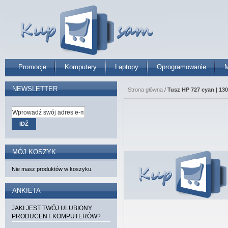
Promocje
Komputery
Laptopy
Oprogramowanie
M
NEWSLETTER
Strona główna
/
Tusz HP 727 cyan | 130
IDŹ
MÓJ KOSZYK
Nie masz produktów w koszyku.
ANKIETA
JAKI JEST TWÓJ ULUBIONY
PRODUCENT KOMPUTERÓW?