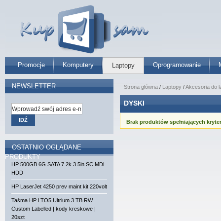
Promocje
Komputery
Oprogramowanie
Laptopy
NEWSLETTER
Strona główna
/
Laptopy
/
Akcesoria do 
DYSKI
IDŹ
Brak produktów spełniających kryter
OSTATNIO OGLĄDANE
PRODUKTY
HP 500GB 6G SATA 7.2k 3.5in SC MDL
HDD
HP LaserJet 4250 prev maint kit 220volt
Taśma HP LTO5 Ultrium 3 TB RW
Custom Labelled | kody kreskowe |
20szt