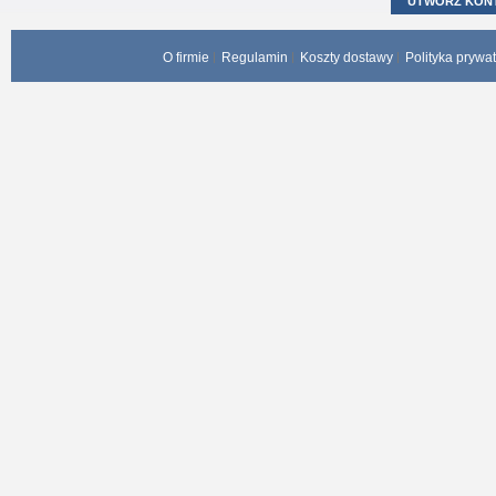
UTWÓRZ KON
O firmie
Regulamin
Koszty dostawy
Polityka prywa