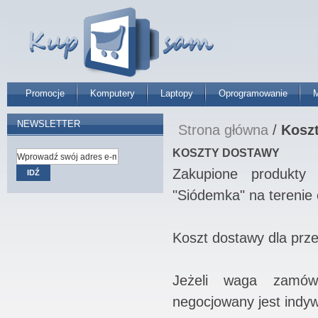
Promocje
Komputery
Laptopy
Oprogramowanie
M
NEWSLETTER
Strona główna
/
Kosz
KOSZTY DOSTAWY
Zakupione produkty
IDŹ
"Siódemka" na terenie c
Koszt dostawy dla prze
Jeżeli waga zamów
negocjowany jest indyw