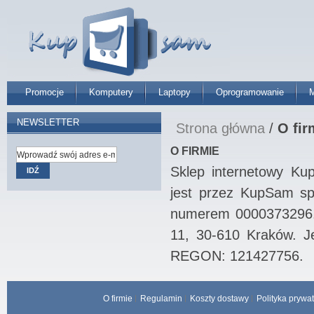
Promocje
Komputery
Laptopy
Oprogramowanie
M
NEWSLETTER
Strona główna
/
O fir
O FIRMIE
Sklep internetowy K
IDŹ
jest przez KupSam sp
numerem 0000373296. S
11, 30-610 Kraków. J
REGON: 121427756.
O firmie
Regulamin
Koszty dostawy
Polityka prywa