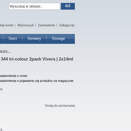
IDŹ
oje konto
Mój koszyk
Zamówienie
Zaloguj się
Sieci
Serwery
Storage
0,DJ...
344 tri-colour 2pack Vivera | 2x14ml
iadomienia o cenie
iadomienia o pojawieniu się produktu na magazynie
ny
Dodaj do porównania
cy