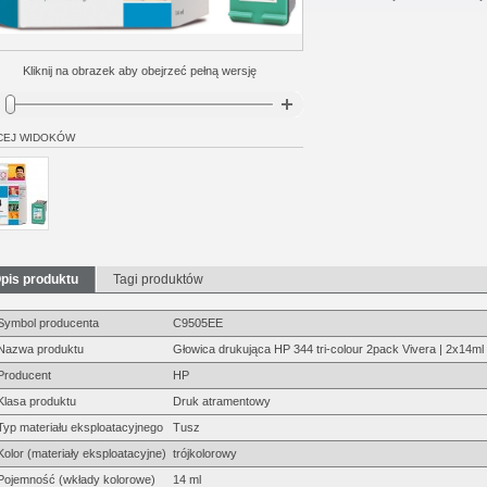
Kliknij na obrazek aby obejrzeć pełną wersję
CEJ WIDOKÓW
pis produktu
Tagi produktów
Symbol producenta
C9505EE
Nazwa produktu
Głowica drukująca HP 344 tri-colour 2pack Vivera | 2x14ml
Producent
HP
Klasa produktu
Druk atramentowy
Typ materiału eksploatacyjnego
Tusz
Kolor (materiały eksploatacyjne)
trójkolorowy
Pojemność (wkłady kolorowe)
14 ml