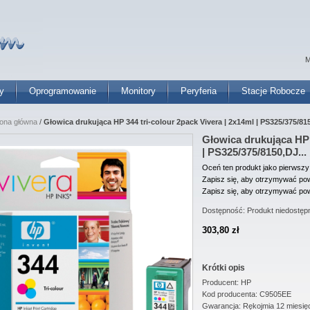
M
y
Oprogramowanie
Monitory
Peryferia
Stacje Robocze
rona główna
/
Głowica drukująca HP 344 tri-colour 2pack Vivera | 2x14ml | PS325/375/815
Głowica drukująca HP 
| PS325/375/8150,DJ...
Oceń ten produkt jako pierwszy
Zapisz się, aby otrzymywać pow
Zapisz się, aby otrzymywać pow
Dostępność:
Produkt niedostęp
303,80 zł
Krótki opis
Producent: HP
Kod producenta: C9505EE
Gwarancja: Rękojmia 12 miesię