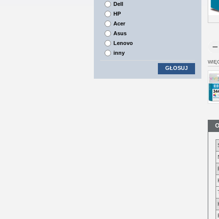
Dell
HP
Acer
Asus
Lenovo
inny
WIĘ
GŁOSUJ
O