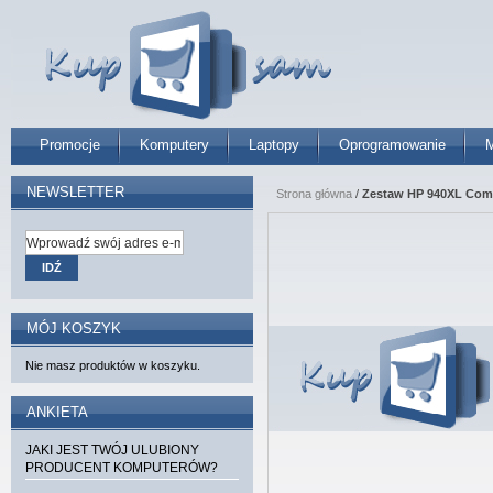
Promocje
Komputery
Laptopy
Oprogramowanie
M
NEWSLETTER
Strona główna
/
Zestaw HP 940XL Comb
IDŹ
MÓJ KOSZYK
Nie masz produktów w koszyku.
ANKIETA
JAKI JEST TWÓJ ULUBIONY
PRODUCENT KOMPUTERÓW?