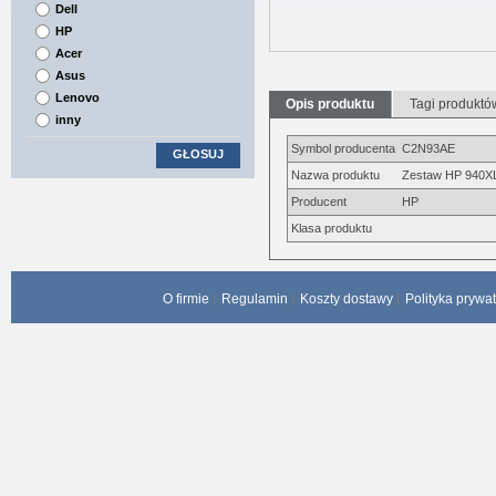
Dell
HP
Acer
Asus
Lenovo
Opis produktu
Tagi produktó
inny
Symbol producenta
C2N93AE
GŁOSUJ
Nazwa produktu
Zestaw HP 940XL
Producent
HP
Klasa produktu
O firmie
Regulamin
Koszty dostawy
Polityka prywa