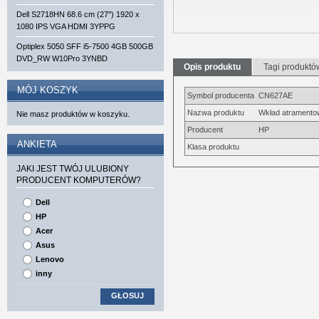
Dell S2718HN 68.6 cm (27'') 1920 x
1080 IPS VGA HDMI 3YPPG
Optiplex 5050 SFF i5-7500 4GB 500GB
DVD_RW W10Pro 3YNBD
Opis produktu
Tagi produktó
MÓJ KOSZYK
Symbol producenta
CN627AE
Nazwa produktu
Wkład atramentow
Nie masz produktów w koszyku.
Producent
HP
ANKIETA
Klasa produktu
JAKI JEST TWÓJ ULUBIONY
PRODUCENT KOMPUTERÓW?
Dell
HP
Acer
Asus
Lenovo
inny
GŁOSUJ