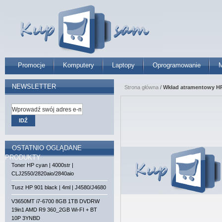
Promocje
Komputery
Laptopy
Oprogramowanie
M
NEWSLETTER
Strona główna
/
Wkład atramentowy HP 
IDŹ
OSTATNIO OGLĄDANE
PRODUKTY
Toner HP cyan | 4000str |
CLJ2550/2820aio/2840aio
Tusz HP 901 black | 4ml | J4580/J4680
V3650MT i7-6700 8GB 1TB DVDRW
19in1 AMD R9 360_2GB Wi-FI + BT
10P 3YNBD