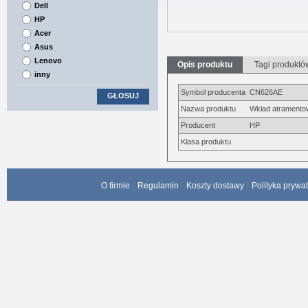
Dell
HP
Acer
Asus
Lenovo
Opis produktu
Tagi produktó
inny
Symbol producenta
CN626AE
GŁOSUJ
Nazwa produktu
Wkład atramentow
Producent
HP
Klasa produktu
O firmie
Regulamin
Koszty dostawy
Polityka prywa