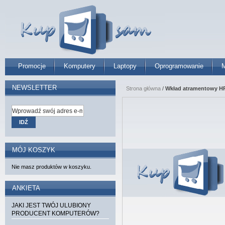
Promocje
Komputery
Laptopy
Oprogramowanie
M
NEWSLETTER
Strona główna
/
Wkład atramentowy HP 
IDŹ
MÓJ KOSZYK
Nie masz produktów w koszyku.
ANKIETA
JAKI JEST TWÓJ ULUBIONY
PRODUCENT KOMPUTERÓW?