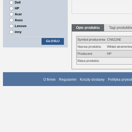
Dell
HP
Acer
Asus
Lenovo
Opis produktu
Tagi produktó
inny
Symbol producenta
CN622AE
GŁOSUJ
Nazwa produktu
Wkład atramentow
Producent
HP
Klasa produktu
O firmie
Regulamin
Koszty dostawy
Polityka prywa