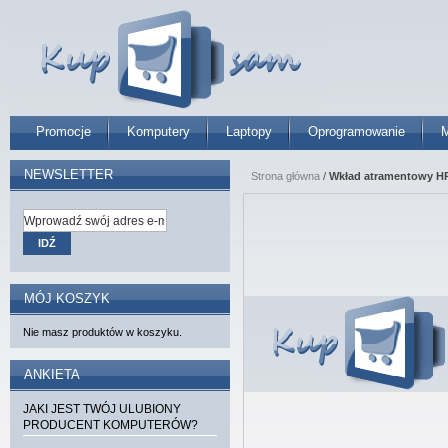
Promocje
Komputery
Laptopy
Oprogramowanie
M
NEWSLETTER
Strona główna
/
Wkład atramentowy HP 9
IDŹ
MÓJ KOSZYK
Nie masz produktów w koszyku.
ANKIETA
JAKI JEST TWÓJ ULUBIONY
PRODUCENT KOMPUTERÓW?