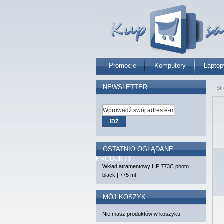
Promocje
Komputery
Laptop
NEWSLETTER
St
IDŹ
OSTATNIO OGLĄDANE
PRODUKTY
Wkład atramentowy HP 773C photo
black | 775 ml
MÓJ KOSZYK
Nie masz produktów w koszyku.