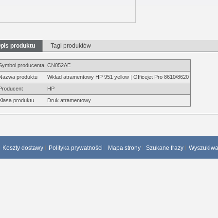
pis produktu
Tagi produktów
Symbol producenta
CN052AE
Nazwa produktu
Wkład atramentowy HP 951 yellow | Officejet Pro 8610/8620
Producent
HP
Klasa produktu
Druk atramentowy
Koszty dostawy
Polityka prywatności
Mapa strony
Szukane frazy
Wyszukiw