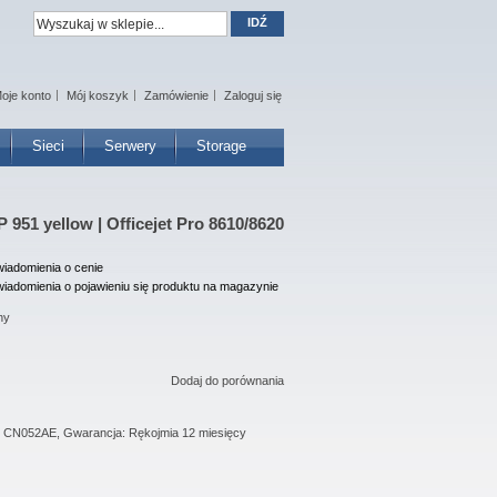
IDŹ
oje konto
Mój koszyk
Zamówienie
Zaloguj się
Sieci
Serwery
Storage
951 yellow | Officejet Pro 8610/8620
iadomienia o cenie
iadomienia o pojawieniu się produktu na magazynie
ny
Dodaj do porównania
: CN052AE, Gwarancja: Rękojmia 12 miesięcy