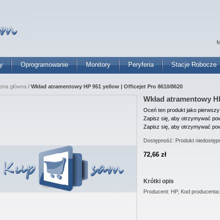
M
y
Oprogramowanie
Monitory
Peryferia
Stacje Robocze
rona główna
/
Wkład atramentowy HP 951 yellow | Officejet Pro 8610/8620
Wkład atramentowy HP 
Oceń ten produkt jako pierwszy
Zapisz się, aby otrzymywać pow
Zapisz się, aby otrzymywać pow
Dostępność:
Produkt niedostęp
72,66 zł
Krótki opis
Producent: HP, Kod producenta