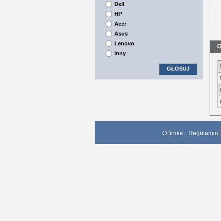
Dell
HP
Acer
Asus
Lenovo
O
inny
GŁOSUJ
O firmie
Regulamin