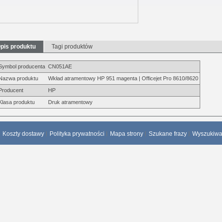
pis produktu
Tagi produktów
Symbol producenta
CN051AE
Nazwa produktu
Wkład atramentowy HP 951 magenta | Officejet Pro 8610/8620
Producent
HP
Klasa produktu
Druk atramentowy
Koszty dostawy
Polityka prywatności
Mapa strony
Szukane frazy
Wyszukiw