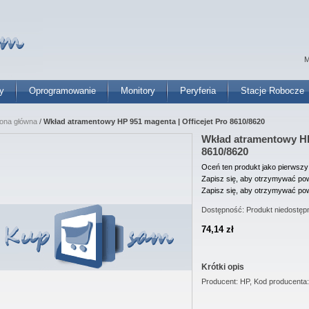
M
y
Oprogramowanie
Monitory
Peryferia
Stacje Robocze
rona główna
/
Wkład atramentowy HP 951 magenta | Officejet Pro 8610/8620
Wkład atramentowy HP 
8610/8620
Oceń ten produkt jako pierwszy
Zapisz się, aby otrzymywać pow
Zapisz się, aby otrzymywać pow
Dostępność:
Produkt niedostęp
74,14 zł
Krótki opis
Producent: HP, Kod producenta