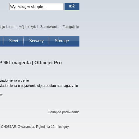
IDŹ
oje konto
Mój koszyk
Zamówienie
Zaloguj się
Sieci
Serwery
Storage
951 magenta | Officejet Pro
iadomienia o cenie
iadomienia o pojawieniu się produktu na magazynie
ny
Dodaj do porównania
: CN051AE, Gwarancja: Rękojmia 12 miesięcy