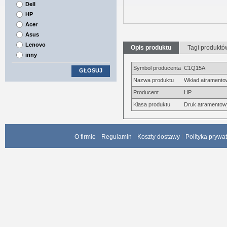
Dell
HP
Acer
Asus
Lenovo
Opis produktu
Tagi produktó
inny
Symbol producenta
C1Q15A
GŁOSUJ
Nazwa produktu
Wkład atramentow
Producent
HP
Klasa produktu
Druk atramentow
O firmie
Regulamin
Koszty dostawy
Polityka prywa