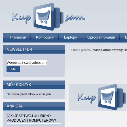
Promocje
Komputery
Laptopy
Oprogramowanie
M
NEWSLETTER
Strona główna
/
Wkład atramentowy HP 
IDŹ
MÓJ KOSZYK
Nie masz produktów w koszyku.
ANKIETA
JAKI JEST TWÓJ ULUBIONY
PRODUCENT KOMPUTERÓW?