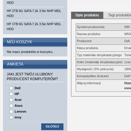
HDD
HP 2TB 6G SATA 7.2k 3.5in NHP MDL
Opis produktu
Tagi produktó
HDD
HP 1TB 6G SATA 7.2k 3.5in NHP MDL
Symbol producenta
595
HDD
Nazwa produktu
W530
Producent
Dell
MÓJ KOSZYK
Klasa produktu
Druk
Nie masz produktów w koszyku.
Typ materiału eksploatacyjnego
Tone
Kolor (materiały eksploatacyjne)
czar
ANKIETA
Wydajność (5% pokrycia)
1800
JAKI JEST TWÓJ ULUBIONY
Kompatybilne drukarki
Dell
PRODUCENT KOMPUTERÓW?
Więcej informacji
Mate
Dell
www.
HP
Acer
Asus
Lenovo
inny
GŁOSUJ