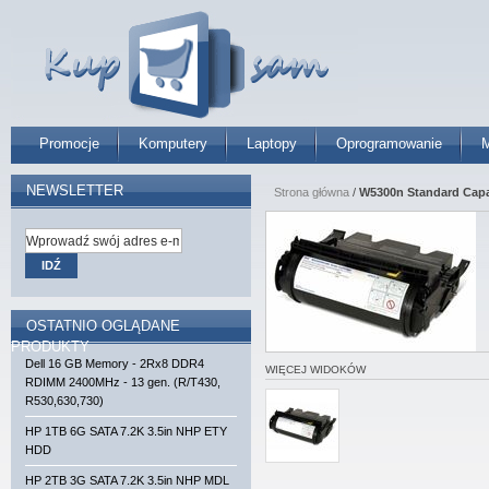
Promocje
Komputery
Laptopy
Oprogramowanie
M
NEWSLETTER
Strona główna
/
W5300n Standard Capac
IDŹ
OSTATNIO OGLĄDANE
PRODUKTY
Dell 16 GB Memory - 2Rx8 DDR4
WIĘCEJ WIDOKÓW
RDIMM 2400MHz - 13 gen. (R/T430,
R530,630,730)
HP 1TB 6G SATA 7.2K 3.5in NHP ETY
HDD
HP 2TB 3G SATA 7.2K 3.5in NHP MDL