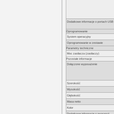
Dodatkowe informacje o portach USB 2
Oprogramowanie
System operacyjny
Oprogramowanie w zestawie
Parametry techniczne
Moc zasilacza (zasilaczy)
Pozostałe informacje
Dołączone wyposażenie
Szerokość
Wysokość
Głębokość
Masa netto
Kolor
Dodatkowe informacje o gwarancji