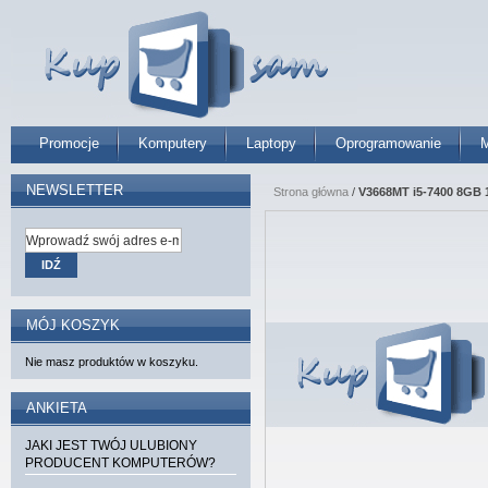
Promocje
Komputery
Laptopy
Oprogramowanie
M
NEWSLETTER
Strona główna
/
V3668MT i5-7400 8GB
IDŹ
MÓJ KOSZYK
Nie masz produktów w koszyku.
ANKIETA
JAKI JEST TWÓJ ULUBIONY
PRODUCENT KOMPUTERÓW?