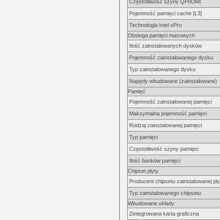
Częstotliwość szyny QPI/DMI
Pojemność pamięci cache [L3]
Technologia Intel vPro
Obsługa pamięci masowych
Ilość zainstalowanych dysków
Pojemność zainstalowanego dysku
Typ zainstalowanego dysku
Napędy wbudowane (zainstalowane)
Pamięć
Pojemność zainstalowanej pamięci
Maksymalna pojemność pamięci
Rodzaj zainstalowanej pamięci
Typ pamięci
Częstotliwość szyny pamięci
Ilość banków pamięci
Chipset płyty
Producent chipsetu zainstalowanej pły
Typ zainstalowanego chipsetu
Wbudowane układy
Zintegrowana karta graficzna