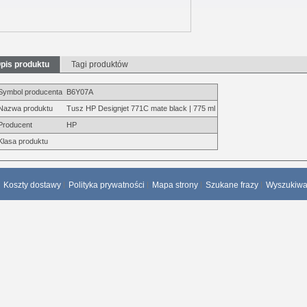
pis produktu
Tagi produktów
Symbol producenta
B6Y07A
Nazwa produktu
Tusz HP Designjet 771C mate black | 775 ml
Producent
HP
Klasa produktu
Koszty dostawy
Polityka prywatności
Mapa strony
Szukane frazy
Wyszukiw