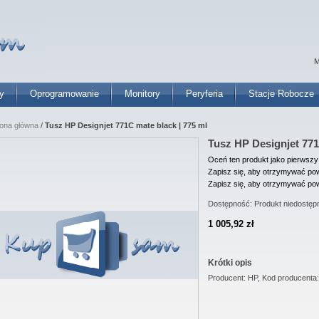
M
y
Oprogramowanie
Monitory
Peryferia
Stacje Robocze
rona główna
/
Tusz HP Designjet 771C mate black | 775 ml
Tusz HP Designjet 771
Oceń ten produkt jako pierwszy
Zapisz się, aby otrzymywać pow
Zapisz się, aby otrzymywać pow
Dostępność:
Produkt niedostęp
1 005,92 zł
Krótki opis
Producent: HP, Kod producenta