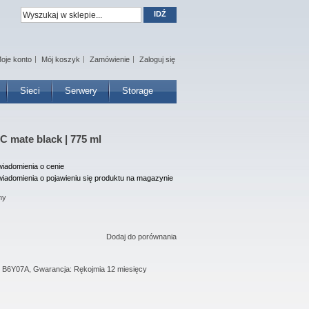
IDŹ
oje konto
Mój koszyk
Zamówienie
Zaloguj się
Sieci
Serwery
Storage
C mate black | 775 ml
iadomienia o cenie
iadomienia o pojawieniu się produktu na magazynie
ny
Dodaj do porównania
: B6Y07A, Gwarancja: Rękojmia 12 miesięcy