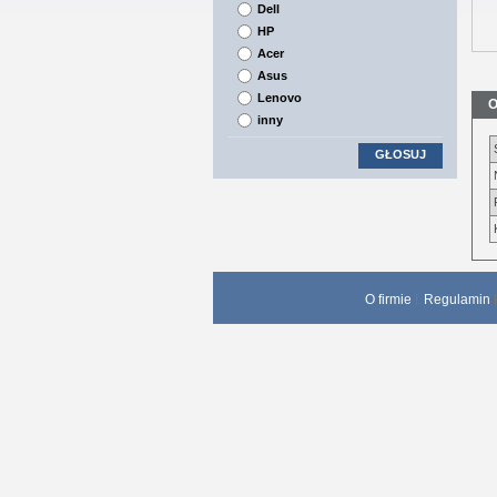
Dell
HP
Acer
Asus
Lenovo
O
inny
GŁOSUJ
O firmie
Regulamin