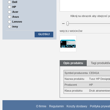
Dell
HP
Acer
Kliknij na obrazek aby obejrzeć p
Asus
Lenovo
inny
WIĘCEJ WIDOKÓW
GŁOSUJ
Opis produktu
Tagi produktó
Symbol producenta
CE041A
Nazwa produktu
Tusz HP Designje
Producent
HP
Klasa produktu
Druk atramentow
O firmie
Regulamin
Koszty dostawy
Polityka prywa