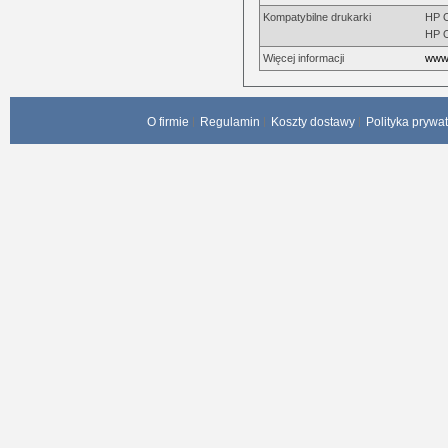
Kompatybilne drukarki
HP O
HP O
Więcej informacji
www.
O firmie
Regulamin
Koszty dostawy
Polityka prywa