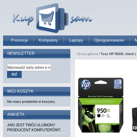
Promocje
Komputery
Laptopy
Oprogramowanie
M
NEWSLETTER
Strona główna
/
Tusz HP 950XL black | 
IDŹ
MÓJ KOSZYK
Nie masz produktów w koszyku.
ANKIETA
JAKI JEST TWÓJ ULUBIONY
PRODUCENT KOMPUTERÓW?