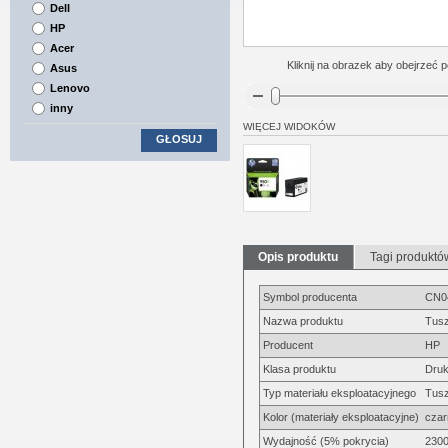
Dell
HP
Acer
Kliknij na obrazek aby obejrzeć p
Asus
Lenovo
inny
WIĘCEJ WIDOKÓW
GŁOSUJ
Opis produktu
Tagi produktó
Symbol producenta
CN0
Nazwa produktu
Tusz
Producent
HP
Klasa produktu
Druk
Typ materiału eksploatacyjnego
Tus
Kolor (materiały eksploatacyjne)
czar
Wydajność (5% pokrycia)
2300