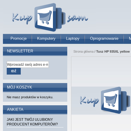
Promocje
Komputery
Laptopy
Oprogramowanie
M
NEWSLETTER
Strona główna
/
Tusz HP 935XL yellow
IDŹ
MÓJ KOSZYK
Nie masz produktów w koszyku.
ANKIETA
JAKI JEST TWÓJ ULUBIONY
PRODUCENT KOMPUTERÓW?