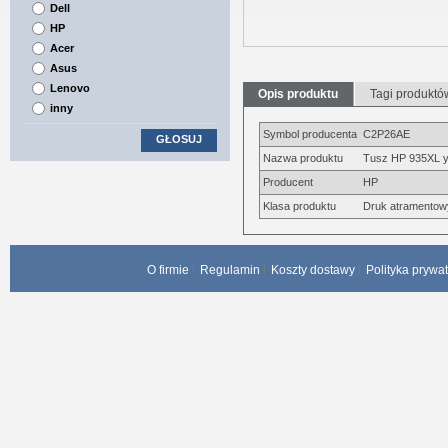
Dell
HP
Acer
Asus
Lenovo
Opis produktu
Tagi produktó
inny
Symbol producenta
C2P26AE
GŁOSUJ
Nazwa produktu
Tusz HP 935XL y
Producent
HP
Klasa produktu
Druk atramentow
O firmie
Regulamin
Koszty dostawy
Polityka prywa