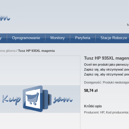
M
y
Oprogramowanie
Monitory
Peryferia
Stacje Robocze
rona główna
/
Tusz HP 935XL magenta
Tusz HP 935XL magen
Oceń ten produkt jako pierwszy
Zapisz się, aby otrzymywać pow
Zapisz się, aby otrzymywać pow
Dostępność:
Produkt niedostęp
58,74 zł
Krótki opis
Producent: HP, Kod producent