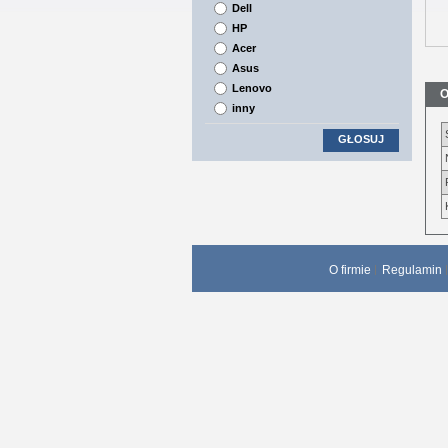
Dell
HP
Acer
Asus
Lenovo
O
inny
GŁOSUJ
O firmie
Regulamin