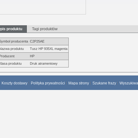
pis produktu
Tagi produktów
Symbol producenta
C2P25AE
Nazwa produktu
Tusz HP 935XL magenta
Producent
HP
Klasa produktu
Druk atramentowy
Koszty dostawy
Polityka prywatności
Mapa strony
Szukane frazy
Wyszukiw