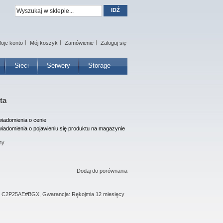
IDŹ
oje konto
Mój koszyk
Zamówienie
Zaloguj się
Sieci
Serwery
Storage
ta
iadomienia o cenie
iadomienia o pojawieniu się produktu na magazynie
ny
Dodaj do porównania
a: C2P25AE#BGX, Gwarancja: Rękojmia 12 miesięcy