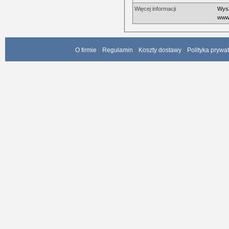
Więcej informacji
Wysz
www.
O firmie
Regulamin
Koszty dostawy
Polityka prywa