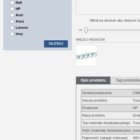
Dell
HP
Acer
Kliknij na obrazek aby obejrzeć p
Asus
Lenovo
inny
WIĘCEJ WIDOKÓW
GŁOSUJ
Opis produktu
Tagi produktó
Symbol producenta
C50
Nazwa produktu
Tusz
Producent
HP
Klasa produktu
Druk
Typ materiału eksploatacyjnego
Tus
Kolor (materiały eksploatacyjne)
pur
Pojemność (wkłady kolorowe)
400 