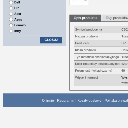
Dell
HP
Acer
Opis produktu
Tagi produktó
Asus
Lenovo
Symbol producenta
C50
inny
Nazwa produktu
Tusz
GŁOSUJ
Producent
HP
Klasa produktu
Druk
Typ materiału eksploatacyjnego
Tus
Kolor (materiały eksploatacyjne)
czar
Pojemność (wkład czarny)
69 m
Więcej informacji
Wysz
www.
O firmie
Regulamin
Koszty dostawy
Polityka prywa