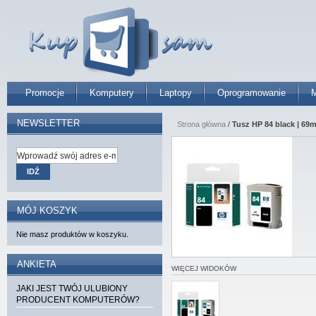
Promocje
Komputery
Laptopy
Oprogramowanie
M
NEWSLETTER
Strona główna
/
Tusz HP 84 black | 69m
IDŹ
MÓJ KOSZYK
Nie masz produktów w koszyku.
ANKIETA
WIĘCEJ WIDOKÓW
JAKI JEST TWÓJ ULUBIONY
PRODUCENT KOMPUTERÓW?