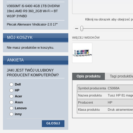
V3650MT i5-6400 4GB 1TB DVDRW
19in1 AMD R9 360_2GB Wi-Fi + BT
W10P 3YNBD
Kliknij na obrazek aby obejrzeć p
Plecak Alienware Vindicator-2.0 17''
MÓJ KOSZYK
WIĘCEJ WIDOKÓW
Nie masz produktów w koszyku.
ANKIETA
JAKI JEST TWÓJ ULUBIONY
PRODUCENT KOMPUTERÓW?
Opis produktu
Tagi produktó
Dell
Symbol producenta
C5068A
HP
Nazwa produktu
Tusz HP 81 mage
Acer
Asus
Producent
HP
Lenovo
Klasa produktu
Druk atramentow
inny
GŁOSUJ