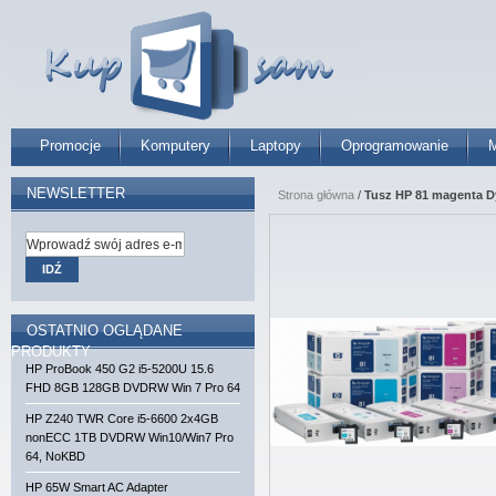
Promocje
Komputery
Laptopy
Oprogramowanie
M
NEWSLETTER
Strona główna
/
Tusz HP 81 magenta Dy
IDŹ
OSTATNIO OGLĄDANE
PRODUKTY
HP ProBook 450 G2 i5-5200U 15.6
FHD 8GB 128GB DVDRW Win 7 Pro 64
HP Z240 TWR Core i5-6600 2x4GB
nonECC 1TB DVDRW Win10/Win7 Pro
64, NoKBD
HP 65W Smart AC Adapter