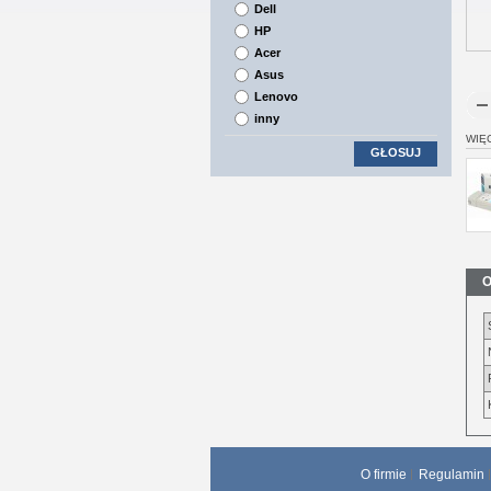
Dell
HP
Acer
Asus
Lenovo
inny
WIĘ
GŁOSUJ
O
O firmie
Regulamin