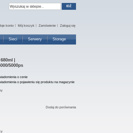
IDŹ
oje konto
Mój koszyk
Zamówienie
Zaloguj się
Sieci
Serwery
Storage
 680ml |
5000/5000ps
iadomienia o cenie
iadomienia o pojawieniu się produktu na magazynie
ny
Dodaj do porównania
cy