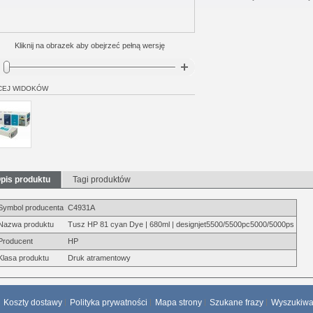
Kliknij na obrazek aby obejrzeć pełną wersję
CEJ WIDOKÓW
pis produktu
Tagi produktów
Symbol producenta
C4931A
Nazwa produktu
Tusz HP 81 cyan Dye | 680ml | designjet5500/5500pc5000/5000ps
Producent
HP
Klasa produktu
Druk atramentowy
Koszty dostawy
Polityka prywatności
Mapa strony
Szukane frazy
Wyszukiw