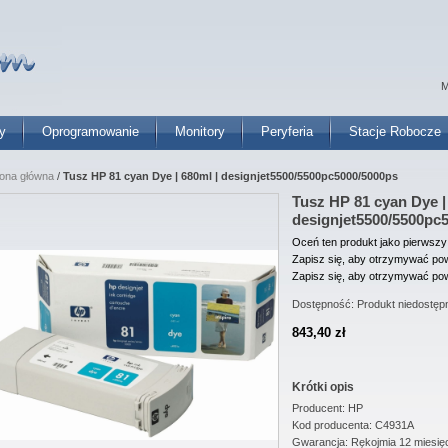
M
y
Oprogramowanie
Monitory
Peryferia
Stacje Robocze
rona główna
/
Tusz HP 81 cyan Dye | 680ml | designjet5500/5500pc5000/5000ps
Tusz HP 81 cyan Dye |
designjet5500/5500pc
Oceń ten produkt jako pierwszy
Zapisz się, aby otrzymywać pow
Zapisz się, aby otrzymywać pow
Dostępność:
Produkt niedostęp
843,40 zł
Krótki opis
Producent: HP
Kod producenta: C4931A
Gwarancja: Rękojmia 12 miesię