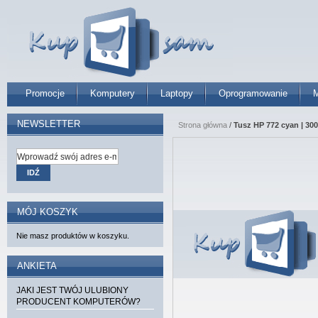
Promocje
Komputery
Laptopy
Oprogramowanie
M
NEWSLETTER
Strona główna
/
Tusz HP 772 cyan | 300
IDŹ
MÓJ KOSZYK
Nie masz produktów w koszyku.
ANKIETA
JAKI JEST TWÓJ ULUBIONY
PRODUCENT KOMPUTERÓW?