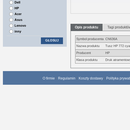
Dell
HP
Acer
Asus
Lenovo
Opis produktu
Tagi produktó
inny
Symbol producenta
CN636A
GŁOSUJ
Nazwa produktu
Tusz HP 772 cyan
Producent
HP
Klasa produktu
Druk atramentow
O firmie
Regulamin
Koszty dostawy
Polityka prywa