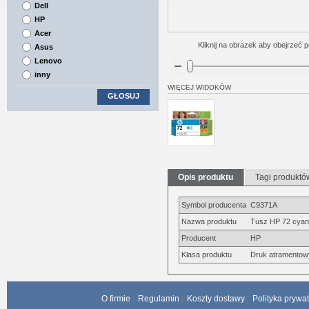
Dell
HP
Acer
Kliknij na obrazek aby obejrzeć p
Asus
Lenovo
inny
WIĘCEJ WIDOKÓW
GŁOSUJ
Opis produktu
Tagi produktó
Symbol producenta
C9371A
Nazwa produktu
Tusz HP 72 cyan 
Producent
HP
Klasa produktu
Druk atramentow
O firmie
Regulamin
Koszty dostawy
Polityka prywa