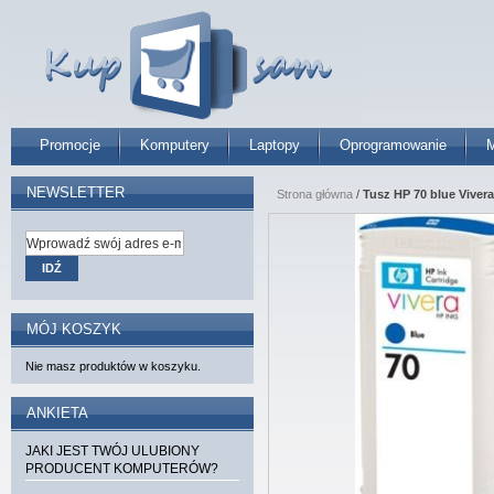
Promocje
Komputery
Laptopy
Oprogramowanie
M
NEWSLETTER
Strona główna
/
Tusz HP 70 blue Vivera
IDŹ
MÓJ KOSZYK
Nie masz produktów w koszyku.
ANKIETA
JAKI JEST TWÓJ ULUBIONY
PRODUCENT KOMPUTERÓW?