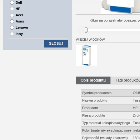
Dell
HP
Acer
Kliknij na obrazek aby obejrzeć p
Asus
Lenovo
inny
WIĘCEJ WIDOKÓW
GŁOSUJ
Opis produktu
Tagi produktó
Symbol producenta
C94
Nazwa produktu
Tusz
Producent
HP
Klasa produktu
Druk
Typ materiału eksploatacyjnego
Tus
Kolor (materiały eksploatacyjne)
nieb
Pojemność (wkłady kolorowe)
130 