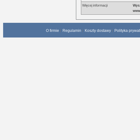
Więcej informacji
Wysz
www.
O firmie
Regulamin
Koszty dostawy
Polityka prywa