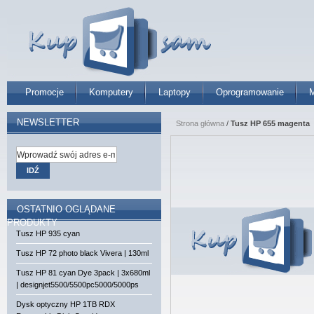
Promocje
Komputery
Laptopy
Oprogramowanie
M
NEWSLETTER
Strona główna
/
Tusz HP 655 magenta
IDŹ
OSTATNIO OGLĄDANE
PRODUKTY
Tusz HP 935 cyan
Tusz HP 72 photo black Vivera | 130ml
Tusz HP 81 cyan Dye 3pack | 3x680ml
| designjet5500/5500pc5000/5000ps
Dysk optyczny HP 1TB RDX