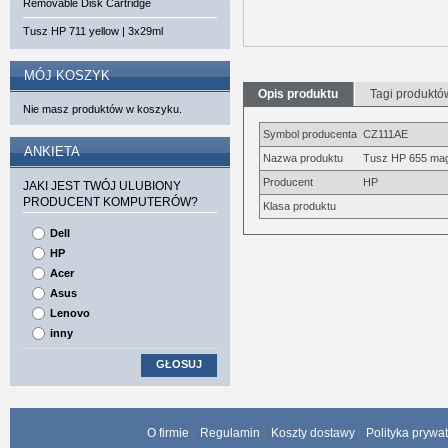
Removable Disk Cartridge
Tusz HP 711 yellow | 3x29ml
MÓJ KOSZYK
Opis produktu
Tagi produktó
Nie masz produktów w koszyku.
Symbol producenta
CZ111AE
ANKIETA
Nazwa produktu
Tusz HP 655 ma
Producent
HP
JAKI JEST TWÓJ ULUBIONY
PRODUCENT KOMPUTERÓW?
Klasa produktu
Dell
HP
Acer
Asus
Lenovo
inny
GŁOSUJ
O firmie
Regulamin
Koszty dostawy
Polityka prywa