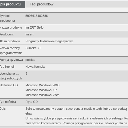
pis produktu
Tagi produktów
Symbol
5907616102386
producenta
Nazwa produktu
InsERT Sello
Producent
Insert
Klasa produktu
Programy fakturowo-magazynowe
Nazwa rodziny
Subiekt GT
oprogramowania
Wersja językowa
polska
Typ licencji
Nowa licencja
Licencja na …
3
stacji roboczych
Platforma OS
Microsoft Windows 2000
Microsoft Windows XP
Microsoft Windows Vista
Typ nośnika
Płyta CD
Opis
Sello to nowoczesny system stworzony z myślą o tych, którzy sprzedają 
ebay
Umożliwia szybkie przygotowanie serii aukcji i śledzenie ich przebiegu. Po
zarządzać komentarzami. Pomaga przygotować paczki i stworzyć dla nich