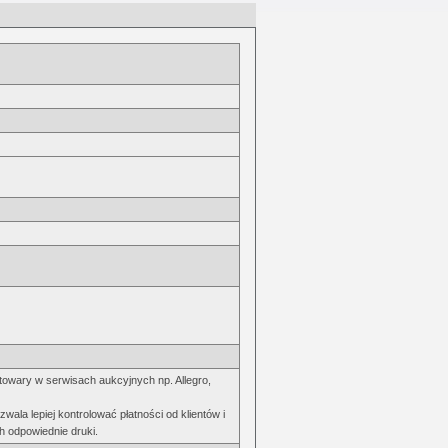
towary w serwisach aukcyjnych np. Allegro,
zwala lepiej kontrolować płatności od klientów i
 odpowiednie druki.