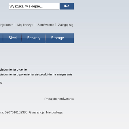
IDŹ
oje konto
Mój koszyk
Zamówienie
Zaloguj się
Sieci
Serwery
Storage
iadomienia o cenie
iadomienia o pojawieniu się produktu na magazynie
ny
Dodaj do porównania
nta: 5907616102386, Gwarancja: Nie podlega