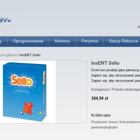
M
y
Oprogramowanie
Monitory
Peryferia
Stacje Robocze
rona główna
/
InsERT Sello
InsERT Sello
Oceń ten produkt jako pierwszy
Zapisz się, aby otrzymywać pow
Zapisz się, aby otrzymywać pow
Dostępność:
Produkt niedostęp
104,54 zł
Krótki opis
Producent: Insert, Kod produce
gwarancji/rękojmi