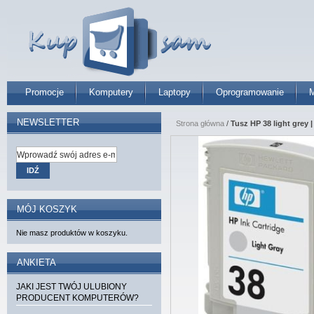
Promocje
Komputery
Laptopy
Oprogramowanie
M
NEWSLETTER
Strona główna
/
Tusz HP 38 light grey
IDŹ
MÓJ KOSZYK
Nie masz produktów w koszyku.
ANKIETA
JAKI JEST TWÓJ ULUBIONY
PRODUCENT KOMPUTERÓW?