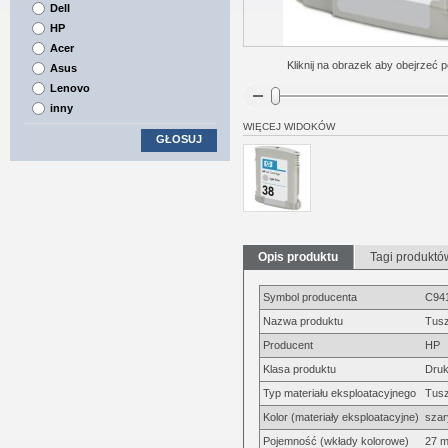
Dell
HP
Acer
Kliknij na obrazek aby obejrzeć p
Asus
Lenovo
inny
WIĘCEJ WIDOKÓW
GŁOSUJ
Opis produktu
Tagi produktó
Symbol producenta
C94
Nazwa produktu
Tusz
Producent
HP
Klasa produktu
Druk
Typ materiału eksploatacyjnego
Tus
Kolor (materiały eksploatacyjne)
szar
Pojemność (wkłady kolorowe)
27 m