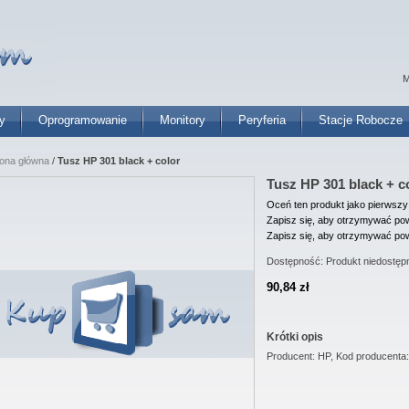
M
y
Oprogramowanie
Monitory
Peryferia
Stacje Robocze
rona główna
/
Tusz HP 301 black + color
Tusz HP 301 black + c
Oceń ten produkt jako pierwszy
Zapisz się, aby otrzymywać pow
Zapisz się, aby otrzymywać pow
Dostępność:
Produkt niedostęp
90,84 zł
Krótki opis
Producent: HP, Kod producenta