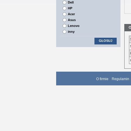
Dell
HP
Acer
Asus
Lenovo
O
inny
GŁOSUJ
O firmie
Regulamin