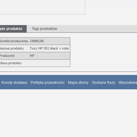
pis produktu
Tagi produktów
Symbol producenta
J3M81AE
Nazwa produktu
Tusz HP 301 black + color
Producent
HP
Klasa produktu
Koszty dostawy
Polityka prywatności
Mapa strony
Szukane frazy
Wyszukiw