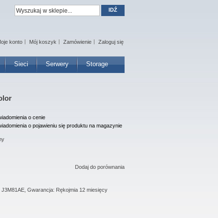
IDŹ
oje konto
Mój koszyk
Zamówienie
Zaloguj się
Sieci
Serwery
Storage
olor
iadomienia o cenie
iadomienia o pojawieniu się produktu na magazynie
ny
Dodaj do porównania
: J3M81AE, Gwarancja: Rękojmia 12 miesięcy