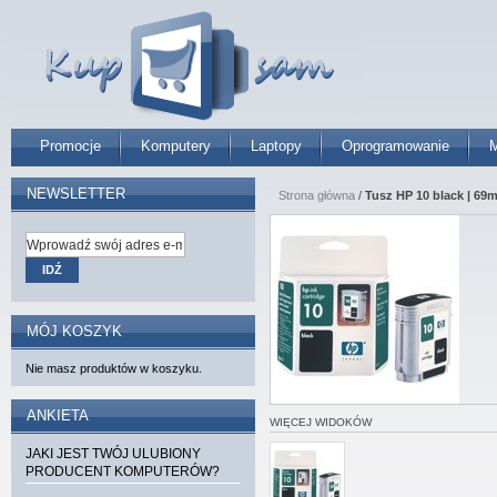
Promocje
Komputery
Laptopy
Oprogramowanie
M
NEWSLETTER
Strona główna
/
Tusz HP 10 black | 69m
IDŹ
MÓJ KOSZYK
Nie masz produktów w koszyku.
ANKIETA
WIĘCEJ WIDOKÓW
JAKI JEST TWÓJ ULUBIONY
PRODUCENT KOMPUTERÓW?