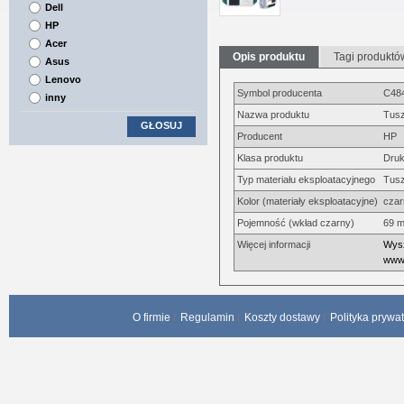
Dell
HP
Acer
Opis produktu
Tagi produktó
Asus
Lenovo
Symbol producenta
C48
inny
Nazwa produktu
Tusz
GŁOSUJ
Producent
HP
Klasa produktu
Druk
Typ materiału eksploatacyjnego
Tus
Kolor (materiały eksploatacyjne)
czar
Pojemność (wkład czarny)
69 m
Więcej informacji
Wysz
www.
O firmie
Regulamin
Koszty dostawy
Polityka prywa