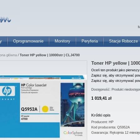
M
y
Oprogramowanie
Monitory
Peryferia
Stacje Robocze
rona główna
/
Toner HP yellow | 10000str | CLJ4700
Toner HP yellow | 100
Oceń ten produkt jako pierwszy
Zapisz się, aby otrzymywać pow
Zapisz się, aby otrzymywać pow
Dostępność:
Produkt niedostęp
1 019,41 zł
Krótki opis
Producent: HP
Kod producenta: Q5952A
Gwarancja: Rękojmia 12 miesię