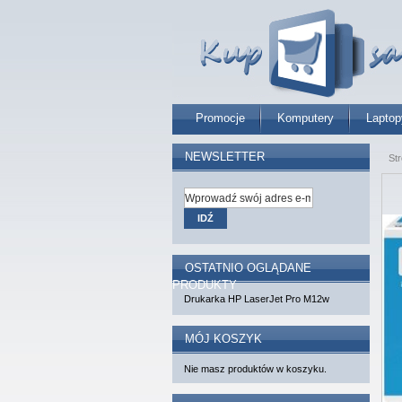
Promocje
Komputery
Laptop
NEWSLETTER
St
IDŹ
OSTATNIO OGLĄDANE
PRODUKTY
Drukarka HP LaserJet Pro M12w
MÓJ KOSZYK
Nie masz produktów w koszyku.