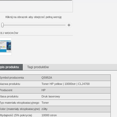
Kliknij na obrazek aby obejrzeć pełną wersję
CEJ WIDOKÓW
pis produktu
Tagi produktów
Symbol producenta
Q5952A
Nazwa produktu
Toner HP yellow | 10000str | CLJ4700
Producent
HP
Klasa produktu
Druk laserowy
Typ materiału eksploatacyjnego
Toner
Kolor (materiały eksploatacyjne)
żółty
Wydajność (5% pokrycia)
10000 stron