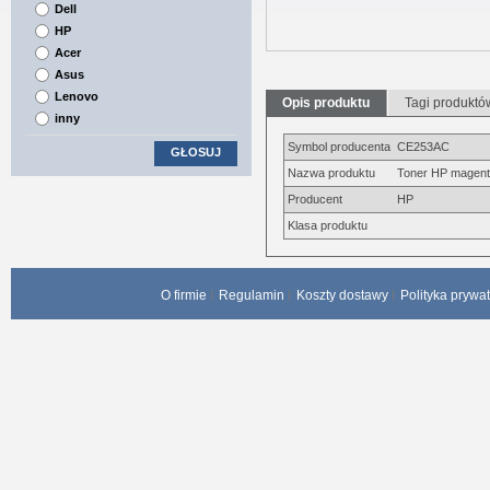
Dell
HP
Acer
Asus
Lenovo
Opis produktu
Tagi produktó
inny
Symbol producenta
CE253AC
GŁOSUJ
Nazwa produktu
Toner HP magenta
Producent
HP
Klasa produktu
O firmie
Regulamin
Koszty dostawy
Polityka prywa