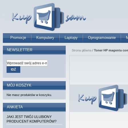
Promocje
Komputery
Laptopy
Oprogramowanie
M
NEWSLETTER
Strona główna
/
Toner HP magenta contr
IDŹ
MÓJ KOSZYK
Nie masz produktów w koszyku.
ANKIETA
JAKI JEST TWÓJ ULUBIONY
PRODUCENT KOMPUTERÓW?