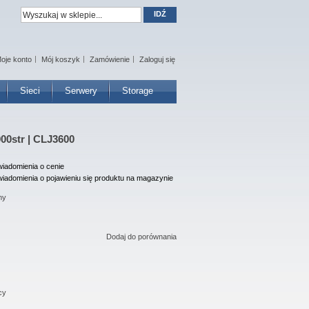
IDŹ
oje konto
Mój koszyk
Zamówienie
Zaloguj się
Sieci
Serwery
Storage
00str | CLJ3600
iadomienia o cenie
iadomienia o pojawieniu się produktu na magazynie
ny
Dodaj do porównania
cy