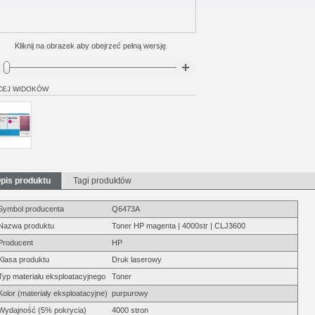
Kliknij na obrazek aby obejrzeć pełną wersję
CEJ WIDOKÓW
pis produktu
Tagi produktów
Symbol producenta
Q6473A
Nazwa produktu
Toner HP magenta | 4000str | CLJ3600
Producent
HP
Klasa produktu
Druk laserowy
Typ materiału eksploatacyjnego
Toner
Kolor (materiały eksploatacyjne)
purpurowy
Wydajność (5% pokrycia)
4000 stron