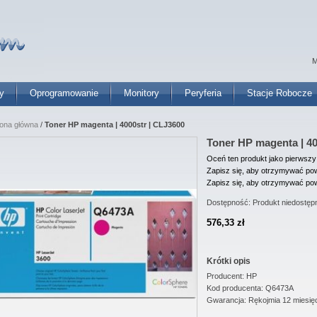
M
y
Oprogramowanie
Monitory
Peryferia
Stacje Robocze
rona główna
/
Toner HP magenta | 4000str | CLJ3600
Toner HP magenta | 40
Oceń ten produkt jako pierwszy
Zapisz się, aby otrzymywać pow
Zapisz się, aby otrzymywać pow
Dostępność:
Produkt niedostęp
576,33 zł
Krótki opis
Producent: HP
Kod producenta: Q6473A
Gwarancja: Rękojmia 12 miesię