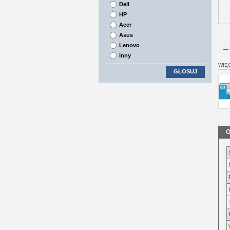
Dell
HP
Acer
Asus
Lenovo
inny
WIĘ
GŁOSUJ
O