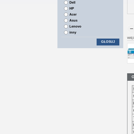
Dell
HP
Acer
Asus
Lenovo
inny
WIĘ
GŁOSUJ
O