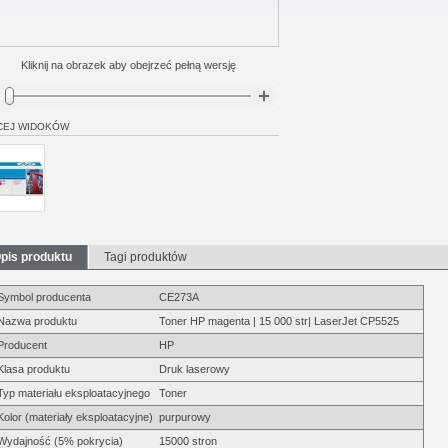
Kliknij na obrazek aby obejrzeć pełną wersję
CEJ WIDOKÓW
pis produktu
Tagi produktów
Symbol producenta
CE273A
Nazwa produktu
Toner HP magenta | 15 000 str| LaserJet CP5525
Producent
HP
Klasa produktu
Druk laserowy
Typ materiału eksploatacyjnego
Toner
Kolor (materiały eksploatacyjne)
purpurowy
Wydajność (5% pokrycia)
15000 stron