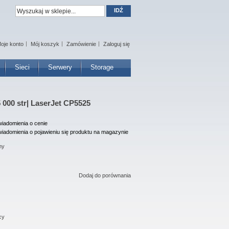
IDŹ
oje konto
Mój koszyk
Zamówienie
Zaloguj się
Sieci
Serwery
Storage
 000 str| LaserJet CP5525
iadomienia o cenie
iadomienia o pojawieniu się produktu na magazynie
ny
Dodaj do porównania
cy