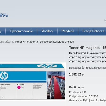
M
y
Oprogramowanie
Monitory
Peryferia
Stacje Robocze
rona główna
/
Toner HP magenta | 15 000 str| LaserJet CP5525
Toner HP magenta | 15
Oceń ten produkt jako pierwszy
Zapisz się, aby otrzymywać pow
Zapisz się, aby otrzymywać pow
Dostępność:
Produkt niedostęp
1 682,62 zł
Krótki opis
Producent: HP
Kod producenta: CE273A
Gwarancja: Rękojmia 12 miesię