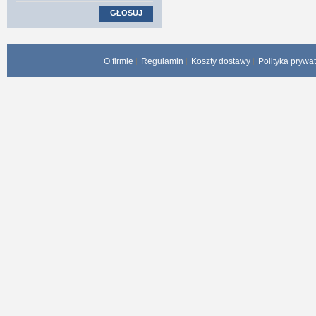
GŁOSUJ
O firmie
Regulamin
Koszty dostawy
Polityka prywa