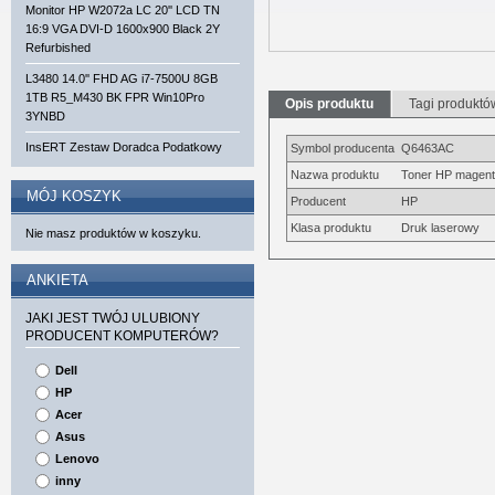
Monitor HP W2072a LC 20'' LCD TN
16:9 VGA DVI-D 1600x900 Black 2Y
Refurbished
L3480 14.0'' FHD AG i7-7500U 8GB
1TB R5_M430 BK FPR Win10Pro
Opis produktu
Tagi produktó
3YNBD
InsERT Zestaw Doradca Podatkowy
Symbol producenta
Q6463AC
Nazwa produktu
Toner HP magenta
MÓJ KOSZYK
Producent
HP
Klasa produktu
Druk laserowy
Nie masz produktów w koszyku.
ANKIETA
JAKI JEST TWÓJ ULUBIONY
PRODUCENT KOMPUTERÓW?
Dell
HP
Acer
Asus
Lenovo
inny