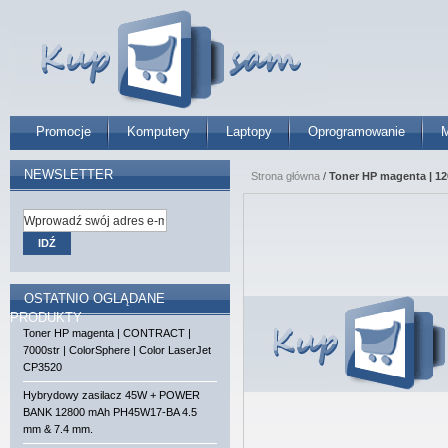
Promocje
Komputery
Laptopy
Oprogramowanie
M
NEWSLETTER
Strona główna
/
Toner HP magenta | 120
IDŹ
OSTATNIO OGLĄDANE
PRODUKTY
Toner HP magenta | CONTRACT |
7000str | ColorSphere | Color LaserJet
CP3520
Hybrydowy zasilacz 45W + POWER
BANK 12800 mAh PH45W17-BA 4.5
mm & 7.4 mm.