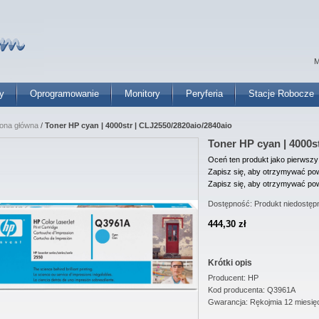
M
y
Oprogramowanie
Monitory
Peryferia
Stacje Robocze
rona główna
/
Toner HP cyan | 4000str | CLJ2550/2820aio/2840aio
Toner HP cyan | 4000s
Oceń ten produkt jako pierwszy
Zapisz się, aby otrzymywać pow
Zapisz się, aby otrzymywać pow
Dostępność:
Produkt niedostęp
444,30 zł
Krótki opis
Producent: HP
Kod producenta: Q3961A
Gwarancja: Rękojmia 12 miesię