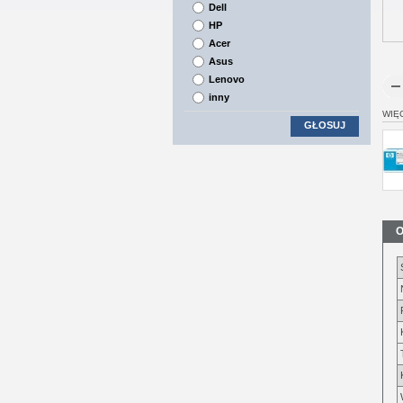
Dell
HP
Acer
Asus
Lenovo
inny
WIĘ
GŁOSUJ
O