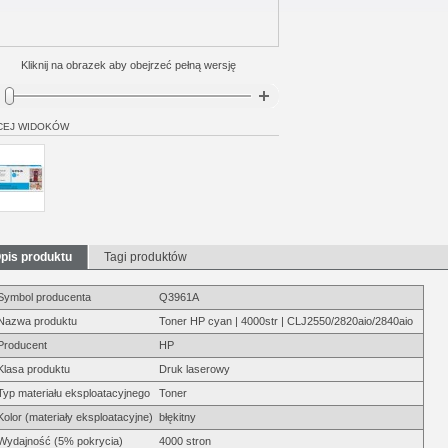
Kliknij na obrazek aby obejrzeć pełną wersję
CEJ WIDOKÓW
pis produktu
Tagi produktów
Symbol producenta
Q3961A
Nazwa produktu
Toner HP cyan | 4000str | CLJ2550/2820aio/2840aio
Producent
HP
Klasa produktu
Druk laserowy
Typ materiału eksploatacyjnego
Toner
Kolor (materiały eksploatacyjne)
błękitny
Wydajność (5% pokrycia)
4000 stron