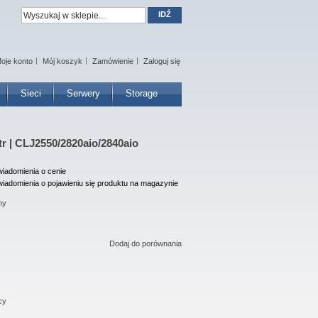
IDŹ
oje konto
Mój koszyk
Zamówienie
Zaloguj się
Sieci
Serwery
Storage
tr | CLJ2550/2820aio/2840aio
iadomienia o cenie
iadomienia o pojawieniu się produktu na magazynie
ny
Dodaj do porównania
cy