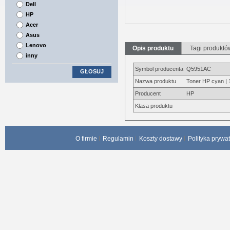
Dell
HP
Acer
Asus
Lenovo
Opis produktu
Tagi produktó
inny
Symbol producenta
Q5951AC
GŁOSUJ
Nazwa produktu
Toner HP cyan | 
Producent
HP
Klasa produktu
O firmie
Regulamin
Koszty dostawy
Polityka prywa