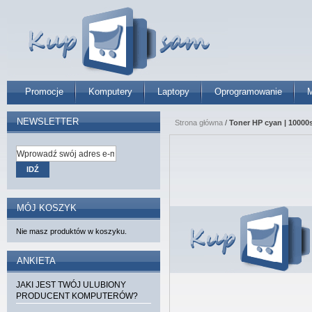
Promocje
Komputery
Laptopy
Oprogramowanie
M
NEWSLETTER
Strona główna
/
Toner HP cyan | 10000s
IDŹ
MÓJ KOSZYK
Nie masz produktów w koszyku.
ANKIETA
JAKI JEST TWÓJ ULUBIONY
PRODUCENT KOMPUTERÓW?