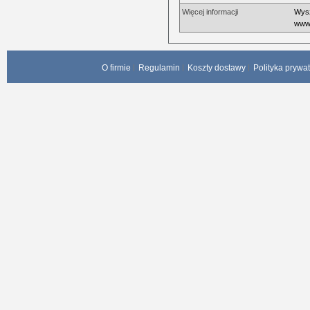
Więcej informacji
Wysz
www.
O firmie
Regulamin
Koszty dostawy
Polityka prywa