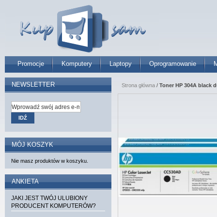
Promocje
Komputery
Laptopy
Oprogramowanie
M
NEWSLETTER
Strona główna
/
Toner HP 304A black d
IDŹ
MÓJ KOSZYK
Nie masz produktów w koszyku.
ANKIETA
JAKI JEST TWÓJ ULUBIONY
PRODUCENT KOMPUTERÓW?