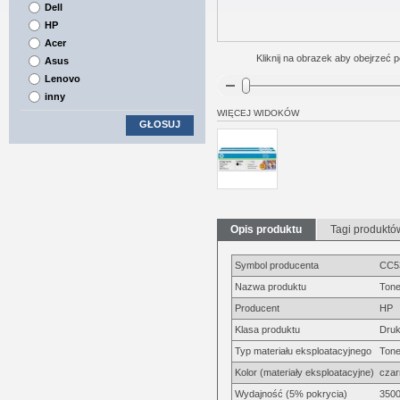
Dell
HP
Acer
Kliknij na obrazek aby obejrzeć p
Asus
Lenovo
inny
WIĘCEJ WIDOKÓW
GŁOSUJ
Opis produktu
Tagi produktó
Symbol producenta
CC5
Nazwa produktu
Tone
Producent
HP
Klasa produktu
Druk
Typ materiału eksploatacyjnego
Tone
Kolor (materiały eksploatacyjne)
czar
Wydajność (5% pokrycia)
3500