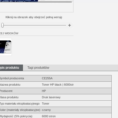
Kliknij na obrazek aby obejrzeć pełną wersję
CEJ WIDOKÓW
pis produktu
Tagi produktów
Symbol producenta
CE255A
Nazwa produktu
Toner HP black | 6000str
Producent
HP
Klasa produktu
Druk laserowy
Typ materiału eksploatacyjnego
Toner
Kolor (materiały eksploatacyjne)
czarny
Wydajność (5% pokrycia)
6000 stron