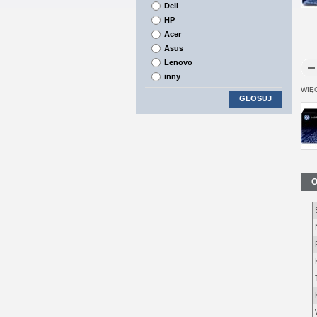
Dell
HP
Acer
Asus
Lenovo
inny
WIĘ
GŁOSUJ
O