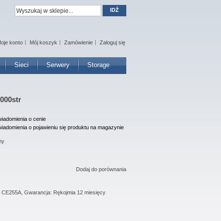
IDŹ
oje konto
Mój koszyk
Zamówienie
Zaloguj się
Sieci
Serwery
Storage
6000str
iadomienia o cenie
iadomienia o pojawieniu się produktu na magazynie
ny
Dodaj do porównania
: CE255A, Gwarancja: Rękojmia 12 miesięcy