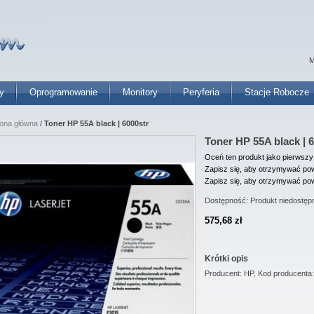
M
y
Oprogramowanie
Monitory
Peryferia
Stacje Robocze
rona główna
/
Toner HP 55A black | 6000str
Toner HP 55A black | 
Oceń ten produkt jako pierwszy
Zapisz się, aby otrzymywać pow
Zapisz się, aby otrzymywać pow
Dostępność:
Produkt niedostęp
575,68 zł
Krótki opis
Producent: HP, Kod producenta