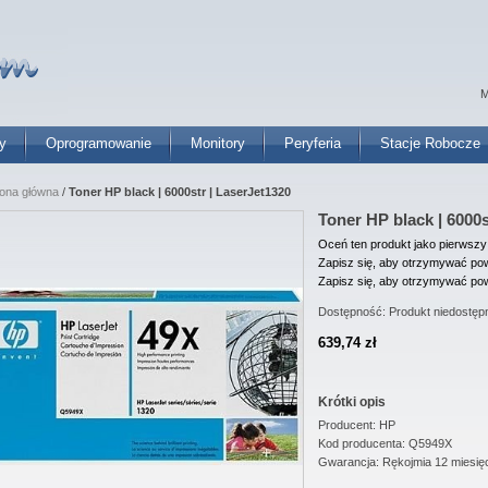
M
y
Oprogramowanie
Monitory
Peryferia
Stacje Robocze
rona główna
/
Toner HP black | 6000str | LaserJet1320
Toner HP black | 6000s
Oceń ten produkt jako pierwszy
Zapisz się, aby otrzymywać pow
Zapisz się, aby otrzymywać pow
Dostępność:
Produkt niedostęp
639,74 zł
Krótki opis
Producent: HP
Kod producenta: Q5949X
Gwarancja: Rękojmia 12 miesię