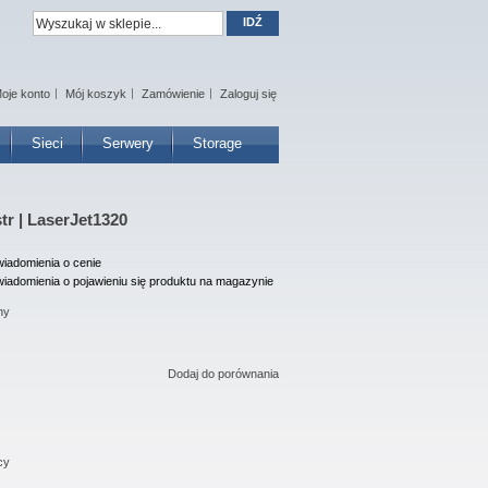
IDŹ
oje konto
Mój koszyk
Zamówienie
Zaloguj się
Sieci
Serwery
Storage
tr | LaserJet1320
iadomienia o cenie
iadomienia o pojawieniu się produktu na magazynie
ny
Dodaj do porównania
cy