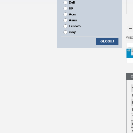
Dell
HP
Acer
Asus
Lenovo
inny
WIĘ
GŁOSUJ
O