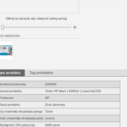
Kliknij na obrazek aby obejrzeć pełną wersję
CEJ WIDOKÓW
pis produktu
Tagi produktów
Symbol producenta
Q5949X
Nazwa produktu
Toner HP black | 6000str | LaserJet1320
Producent
HP
Klasa produktu
Druk laserowy
Typ materiału eksploatacyjnego
Toner
Kolor (materiały eksploatacyjne)
czarny
Wydajność (5% pokrycia)
6000 stron