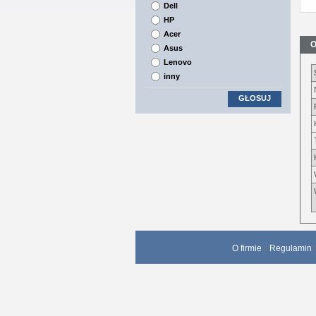
Dell
HP
Acer
O
Asus
Lenovo
inny
GŁOSUJ
O firmie
Regulamin