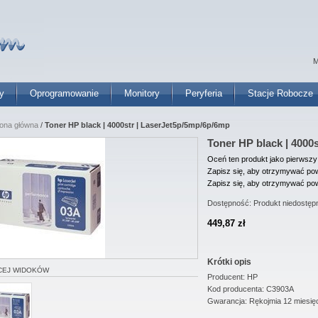
M
y
Oprogramowanie
Monitory
Peryferia
Stacje Robocze
rona główna
/
Toner HP black | 4000str | LaserJet5p/5mp/6p/6mp
Toner HP black | 4000
Oceń ten produkt jako pierwszy
Zapisz się, aby otrzymywać pow
Zapisz się, aby otrzymywać pow
Dostępność:
Produkt niedostęp
449,87 zł
Krótki opis
CEJ WIDOKÓW
Producent: HP
Kod producenta: C3903A
Gwarancja: Rękojmia 12 miesię