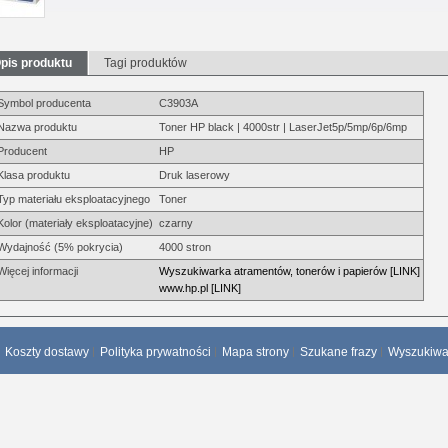
pis produktu
Tagi produktów
Symbol producenta
C3903A
Nazwa produktu
Toner HP black | 4000str | LaserJet5p/5mp/6p/6mp
Producent
HP
Klasa produktu
Druk laserowy
Typ materiału eksploatacyjnego
Toner
Kolor (materiały eksploatacyjne)
czarny
Wydajność (5% pokrycia)
4000 stron
Więcej informacji
Wyszukiwarka atramentów, tonerów i papierów [LINK]
www.hp.pl [LINK]
Koszty dostawy
Polityka prywatności
Mapa strony
Szukane frazy
Wyszukiw