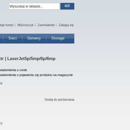
IDŹ
oje konto
Mój koszyk
Zamówienie
Zaloguj się
Sieci
Serwery
Storage
str | LaserJet5p/5mp/6p/6mp
iadomienia o cenie
iadomienia o pojawieniu się produktu na magazynie
ny
Dodaj do porównania
cy