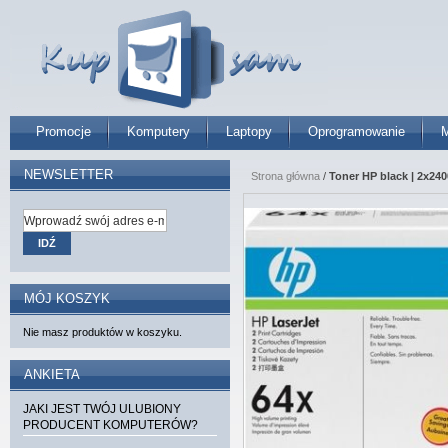
Promocje
Komputery
Laptopy
Oprogramowanie
M
NEWSLETTER
Strona główna
/
Toner HP black | 2x240
IDŹ
MÓJ KOSZYK
Nie masz produktów w koszyku.
ANKIETA
JAKI JEST TWÓJ ULUBIONY
PRODUCENT KOMPUTERÓW?