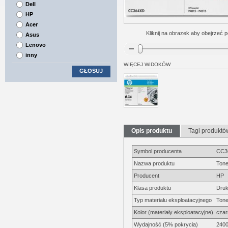
Dell
HP
Acer
Kliknij na obrazek aby obejrzeć p
Asus
Lenovo
inny
WIĘCEJ WIDOKÓW
GŁOSUJ
Opis produktu
Tagi produktó
Symbol producenta
CC3
Nazwa produktu
Tone
Producent
HP
Klasa produktu
Druk
Typ materiału eksploatacyjnego
Tone
Kolor (materiały eksploatacyjne)
czar
Wydajność (5% pokrycia)
2400