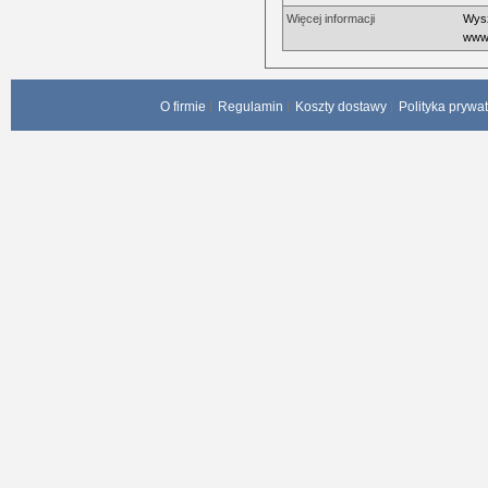
Więcej informacji
Wysz
www.
O firmie
Regulamin
Koszty dostawy
Polityka prywa